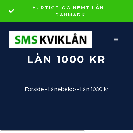
Hop
HURTIGT OG NEMT LÅN I
til
DANMARK
indhold
MENU
LÅN 1000 KR
Forside
-
Lånebeløb
-
Lån 1000 kr