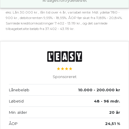
14 dages fortrydelsesret
eks: Lån 30.000 kr., lån tid over 4 år, variabel rente: Mdl. ydelse 780 -
900 kr., debitorrenten 9,95% - 18,95%. ÅOP før skat fra 11,85% - 20,84%.
Samlede kreditomkostninger 7.402 - 13.119 kr., og det samlede
tilbagebetalte beløb fra 37.402 - 43.119 kr.
★★★★
Sponsoreret
Lånebeløb
10.000 - 200.000 kr
Løbetid
48 - 96 mdr.
Min. alder
20 år
ÅOP
24,51 %