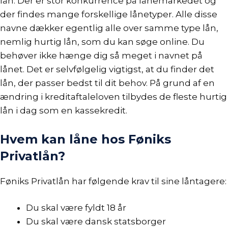
lån
. Der er stor konkurrence på lånemarkedet og
der findes mange forskellige lånetyper. Alle disse
navne dækker egentlig alle over samme type lån,
nemlig hurtig lån, som du kan søge online. Du
behøver ikke hænge dig så meget i navnet på
lånet. Det er selvfølgelig vigtigst, at du finder det
lån, der passer bedst til dit behov. På grund af en
ændring i
kreditaftaleloven
tilbydes de fleste hurtig
lån i dag som en
kassekredit
.
Hvem kan låne hos Føniks
Privatlån?
Føniks Privatlån har følgende krav til sine låntagere:
Du skal være fyldt 18 år
Du skal være dansk statsborger