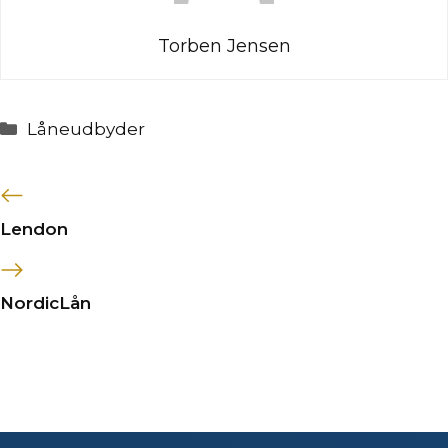
Torben Jensen
Kategorier
Låneudbyder
Lendon
NordicLån