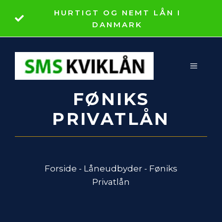
Hop
HURTIGT OG NEMT LÅN I
til
DANMARK
indhold
MENU
FØNIKS
PRIVATLÅN
Forside
-
Låneudbyder
-
Føniks
Privatlån