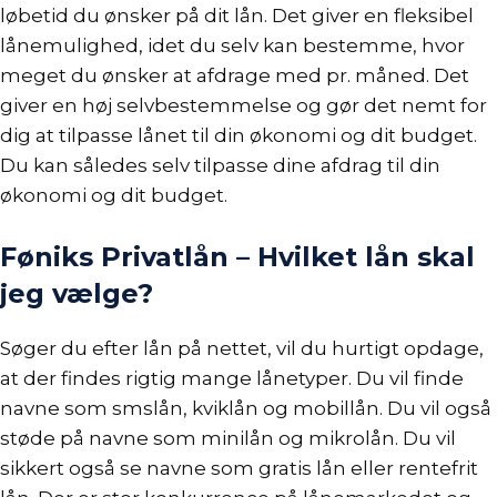
løbetid du ønsker på dit lån. Det giver en fleksibel
lånemulighed, idet du selv kan bestemme, hvor
meget du ønsker at afdrage med pr. måned. Det
giver en høj selvbestemmelse og gør det nemt for
dig at tilpasse lånet til din økonomi og dit budget.
Du kan således selv tilpasse dine afdrag til din
økonomi og dit
budget
.
Føniks Privatlån – Hvilket lån skal
jeg vælge?
Søger du efter lån på nettet, vil du hurtigt opdage,
at der findes rigtig mange lånetyper. Du vil finde
navne som
smslån
,
kviklån
og
mobillån
. Du vil også
støde på navne som
minilån
og
mikrolån
. Du vil
sikkert også se navne som
gratis lån
eller
rentefrit