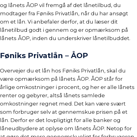
og lånets ÅOP vil fremgå af det lånetilbud, du
modtager fra Føniks Privatlån, når du har ansøgt
om et lån. Vi anbefaler derfor, at du læser dit
lånetilbud godt i gennem og er opmærksom på
lånets
ÅOP
, inden du underskriver lånetilbuddet.
Føniks Privatlån – ÅOP
Overvejer du et lån hos Føniks Privatlån, skal du
være opmærksom på lånets
ÅOP
. ÅOP står for
årlige omkostninger i procent, og her er alle lånets
renter og gebyrer, altså lånets samlede
omkostninger regnet med. Det kan være svært
som forbruger selv at gennemskue prisen på et
lån. Derfor er det lovpligtigt for alle banker og
låneudbydere at oplyse om lånets ÅOP. Netop for
at gøre det mere gennemskueligt for forbrugeren.